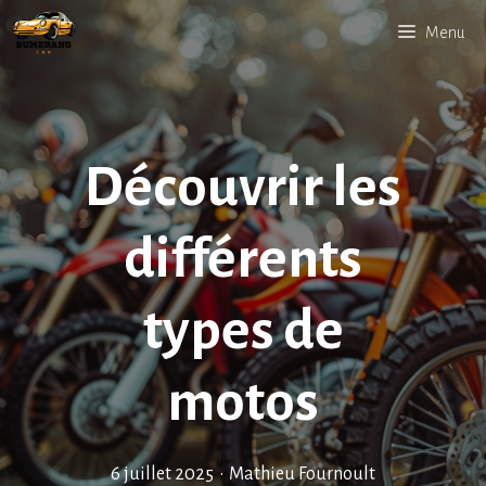
Aller
Menu
au
contenu
Découvrir les
différents
types de
motos
6 juillet 2025
•
Mathieu Fournoult