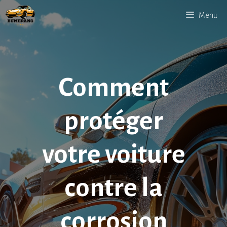
Aller
Menu
au
contenu
Comment
protéger
votre voiture
contre la
corrosion