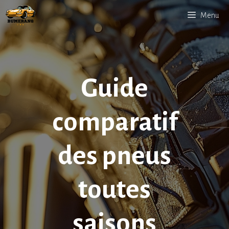
Aller
Menu
au
contenu
Guide
comparatif
des pneus
toutes
saisons