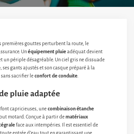
 premières gouttes perturbent la route, le
assurance. Un
équipement pluie
adéquat devient
t un périple désagréable. Un ciel gris ne dissuade
e
, ses gants ajustés et son casque préparé à la
sans sacrifier le
confort de conduite
.
de pluie adaptée
font capricieuses, une
combinaison étanche
tout motard. Conçue à partir de
matériaux
tégrale
face aux intempéries. Il est essentiel de
 toute entrée d’eau tout en garantissant une