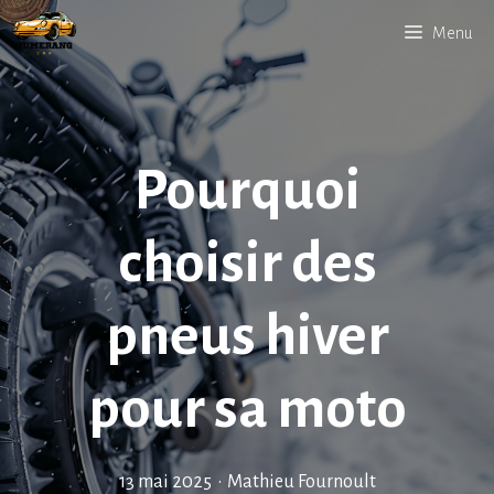
Aller
Menu
au
contenu
Pourquoi
choisir des
pneus hiver
pour sa moto
13 mai 2025
•
Mathieu Fournoult