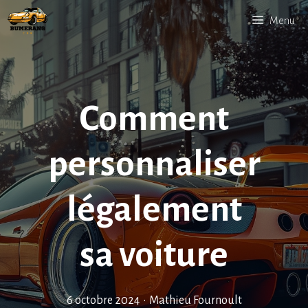
Aller
Menu
au
contenu
Comment
personnaliser
légalement
sa voiture
6 octobre 2024
•
Mathieu Fournoult